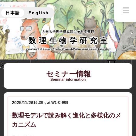
日本語
English
九州大学理学研究院生物科学部門
数理生物学研究室
Department of Biology, Kyushu University
Mathematical Biology Laboratory
セミナー情報
Seminar information
2025/11/26
16:30 -, at W1-C-909
数理モデルで読み解く進化と多様化のメ
カニズム