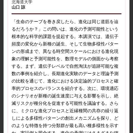
北海道大学
山口 諒
「生命のテープを巻き戻したら、進化は同じ道筋を辿
るだろうか？」この問いは、進化の予測可能性という
根本的な科学的課題を提起する。本講演では、遺伝子
頻度の変化から新種の誕生、そして生物多様性パター
ンの形成まで、異なる時空間スケールにおける進化現
象の理解と予測可能性を、数理モデルの側面から考察
する。まず、遺伝子レベルで自然淘汰が追跡可能な複
数の事例を紹介し、長期進化実験のデータと理論予測
の比較を通じて、進化における決定論的プロセスと確
率的プロセスのバランスを紹介する。次に、環境適応
のシナリオが新種の誕生速度に与える影響を示し、絶
滅リスクが種分化を促進する可能性を議論する。さら
に、ミクロな進化プロセスと近縁種間の共存の繰り返
しによる多様性パターンの創出メカニズムを探り、ど
のような特徴を持つ分類群が最も高い種多様性を示す
か、実証例と照合する。進化の予測にはさまざまな確