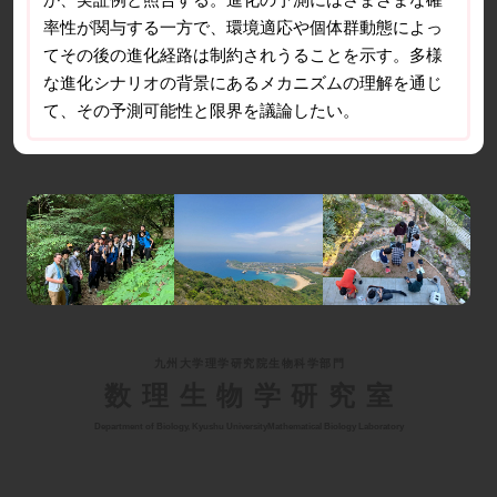
率性が関与する一方で、環境適応や個体群動態によっ
てその後の進化経路は制約されうることを示す。多様
な進化シナリオの背景にあるメカニズムの理解を通じ
て、その予測可能性と限界を議論したい。
九州大学理学研究院生物科学部門
数理生物学研究室
Department of Biology, Kyushu University
Mathematical Biology Laboratory