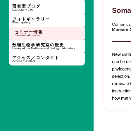
研究室ブログ
Somat
Laboratory blog
フォトギャラリー
Photo gallery
Comenius
Morison 
セミナー情報
Seminar information
数理生物学研究室の歴史
History of the Mathematical Biology Laboratory
New distri
アクセス／コンタクト
can be de
Access / Contact
phylogene
selection
eliminate
interacti
how mathe