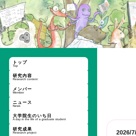
トップ
Top
研究内容
Research content
メンバー
Member
ニュース
News
大学院生のいち日
A day in the life of a graduate student
研究成果
2026/7
Research project