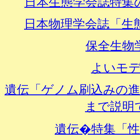
日本生態学会誌特集
日本物理学会誌「生
保全生物
よいモ
遺伝「ゲノム刷込みの
まで説明
遺伝�特集「