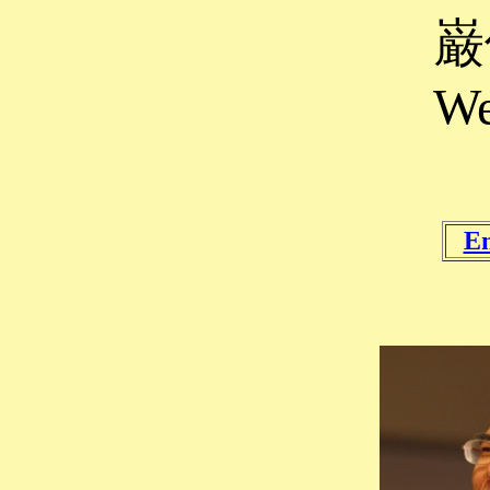
巌
We
En