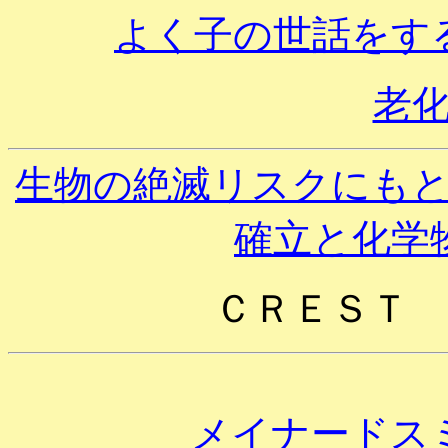
よく子の世話をす
老
生物の絶滅リスクにも
確立と化学
ＣＲＥＳＴ
メイナードス